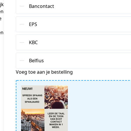
jk
Bancontact
en
e
EPS
en
KBC
Belfius
Voeg toe aan je bestelling